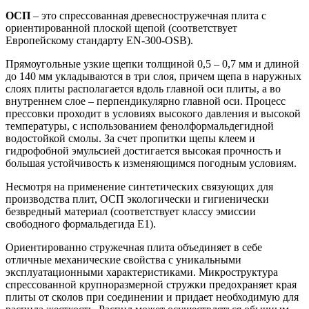
ОСП
– это спрессованная древесностружечная плита с
ориентированной плоской щепой (соответствует
Европейскому стандарту EN-300-OSB).
Прямоугольные узкие щепки толщиной 0,5 – 0,7 мм и длиной
до 140 мм укладываются в три слоя, причем щепа в наружных
слоях плиты располагается вдоль главной оси плиты, а во
внутреннем слое – перпендикулярно главной оси. Процесс
прессовки проходит в условиях высокого давления и высокой
температуры, с использованием фенолформальдегидной
водостойкой смолы. За счет пропитки щепы клеем и
гидрофобной эмульсией достигается высокая прочность и
большая устойчивость к изменяющимся погодным условиям.
Несмотря на применение синтетических связующих для
производства плит, ОСП экологически и гигиенически
безвредный материал (соответствует классу эмиссии
свободного формальдегида Е1).
Ориентированно стружечная плита объединяет в себе
отличные механические свойства с уникальными
эксплуатационными характеристиками. Микроструктура
спрессованной крупноразмерной стружки предохраняет края
плиты от сколов при соединении и придает необходимую для