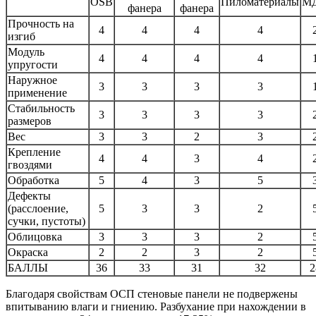
OSB
Пиломатериалы
М
фанера
фанера
Прочность на
4
4
4
4
изгиб
Модуль
4
4
4
4
упругости
Наружное
3
3
3
3
применение
Стабильность
3
3
3
3
размеров
Вес
3
3
2
3
Крепление
4
4
3
4
гвоздями
Обработка
5
4
3
5
Дефекты
(расслоение,
5
3
3
2
сучки, пустоты)
Облицовка
3
3
3
2
Окраска
2
2
3
2
БАЛЛЫ
36
33
31
32
2
Благодаря свойствам ОСП стеновые панели не подвержены
впитыванию влаги и гниению. Разбухание при нахождении в