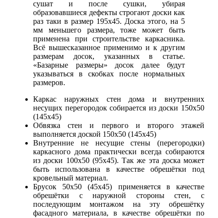
сушат и после сушки, убирая
образовавшиеся дефекты строгают доски как
раз таки в размер 195х45. Доска этого, на 5
мм меньшего размера, тоже может быть
применена при строительстве каркасника.
Всё вышесказанное применимо и к другим
размерам досок, указанных в статье.
«Базарные размеры» досок далее будут
указываться в скобках после нормальных
размеров.
Каркас наружных стен дома и внутренних
несущих перегородок собирается из доски 150х50
(145х45)
Обвязка стен и первого и второго этажей
выполняется доской 150х50 (145х45)
Внутренние не несущие стены (перегородки)
каркасного дома практически всегда собираются
из доски 100х50 (95х45). Так же эта доска может
быть использована в качестве обрешётки под
кровельный материал.
Брусок 50х50 (45х45) применяется в качестве
обрешётки с наружной стороны стен, с
последующим монтажом на эту обрешётку
фасадного материала, в качестве обрешётки по