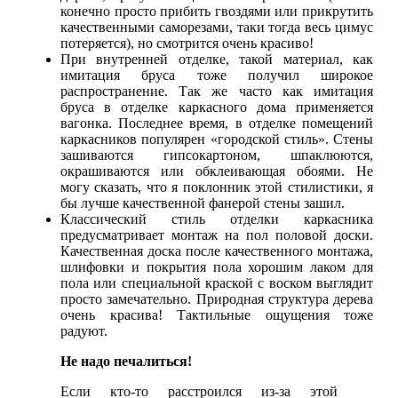
конечно просто прибить гвоздями или прикрутить
качественными саморезами, таки тогда весь цимус
потеряется), но смотрится очень красиво!
При внутренней отделке, такой материал, как
имитация бруса тоже получил широкое
распространение. Так же часто как имитация
бруса в отделке каркасного дома применяется
вагонка. Последнее время, в отделке помещений
каркасников популярен «городской стиль». Стены
зашиваются гипсокартоном, шпаклюются,
окрашиваются или обклеивающая обоями. Не
могу сказать, что я поклонник этой стилистики, я
бы лучше качественной фанерой стены зашил.
Классический стиль отделки каркасника
предусматривает монтаж на пол половой доски.
Качественная доска после качественного монтажа,
шлифовки и покрытия пола хорошим лаком для
пола или специальной краской с воском выглядит
просто замечательно. Природная структура дерева
очень красива! Тактильные ощущения тоже
радуют.
Не надо печалиться!
Если кто-то расстроился из-за этой