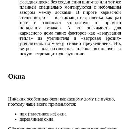
фасадная доска без соединения шип-паз или тот же
планкен специально монтируются с небольшим
зазором между досками. В пироге каркасной
стены ветро — влагоозащитная плёнка как раз
таки и защищает утеплитель от прямого
попадания осадков. А вот значимость для
каркасного дома таких факторов как «выдувания
тепла» из утеплителя и «ветровая эрозия»
утеплителя, по-моему, сильно преувеличена. Но,
ветро — влагоозащитная плёнка выполняет и
некую ветрозащитную функцию.
Окна
Никаких особенных окон каркасному дому не нужно,
поэтому чаще всего применяются:
пвх (пластиковые) окна
деревянные окна
Обе разновидности окон имеют широкие разнообразие