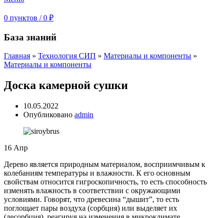
0
пунктов
/
0
₽
База знаний
Главная
»
Технология СИП
»
Материалы и компоненты
»
Материалы и компоненты
Доска камерной сушки
10.05.2022
Опубликовано
admin
16
Апр
Дерево является природным материалом, восприимчивым к
колебаниям температуры и влажности. К его основным
свойствам относится гигроскопичность, то есть способность
изменять влажность в соответствии с окружающими
условиями. Говорят, что древесина “дышит”, то есть
поглощает пары воздуха (сорбция) или выделяет их
(десорбция), реагируя на изменения в микроклимате