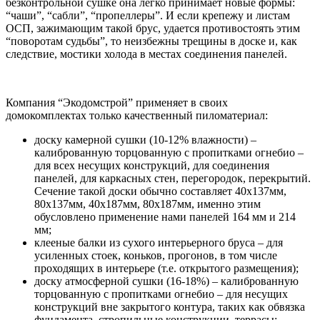
безконтрольной сушке она легко принимает новые формы:
“чаши”, “сабли”, “пропеллеры”. И если крепежу и листам
ОСП, зажимающим такой брус, удается противостоять этим
“поворотам судьбы”, то неизбежны трещины в доске и, как
следствие, мостики холода в местах соединения панелей.
Компания “Экодомстрой” применяет в своих
домокомплектах только качественный пиломатериал:
доску камерной сушки (10-12% влажности) –
калиброванную торцованную с пропитками огнебио –
для всех несущих конструкций, для соединения
панелей, для каркасных стен, перегородок, перекрытий.
Сечение такой доски обычно составляет 40х137мм,
80х137мм, 40х187мм, 80х187мм, именно этим
обусловлено применение нами панелей 164 мм и 214
мм;
клееные балки из сухого интерьерного бруса – для
усиленных стоек, коньков, прогонов, в том числе
проходящих в интерьере (т.е. открытого размещения);
доску атмосферной сушки (16-18%) – калиброванную
торцованную с пропитками огнебио – для несущих
конструкций вне закрытого контура, таких как обвязка
фундамента, стропильные конструкции, террасы;