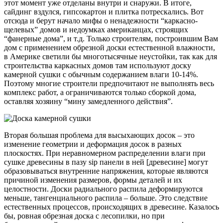
этот момент уже отделаны внутри и снаружи. В итоге,
сайдинг вздулся, гипсокартон и плитка потрескались. Вот
отсюда и берут начало мифы о ненадежности “каркасно-
щелевых” домов и недоумках американцах, строящих
“фанерные дома”, и т.д. Только строителям, построившим Вам
дом с применением обрезной доски естественной влажности,
в Америке светили бы многотысячные неустойки, так как для
строительства каркасных домов там используют доску
камерной сушки с обычным содержанием влаги 10-14%.
Поэтому многие строители предпочитают не выполнять весь
комплекс работ, а ограничиваются только сборкой дома,
оставляя хозяину “мину замедленного действия”.
Вторая большая проблема для высыхающих досок – это
изменение геометрии и деформация досок в разных
плоскостях. При неравномерном распределении влаги при
сушке древесины в пазу sip панели в ней [древесине] могут
образовываться внутренние напряжения, которые являются
причиной изменения размеров, формы деталей и их
целостности. Доски радиального распила деформируются
меньше, тангенциального распила – больше. Это следствие
естественных процессов, происходящих в древесине. Казалось
бы, ровная обрезная доска с лесопилки, но при