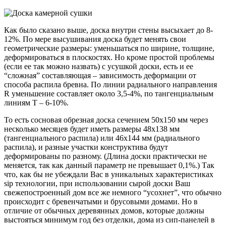
Как было сказано выше, доска внутри стены высыхает до 8-
12%. По мере высушивания доска будет менять свои
геометрические размеры: уменьшаться по ширине, толщине,
деформироваться в плоскостях. Но кроме простой проблемы
(если ее так можно назвать) с усушкой доски, есть и ее
“сложная” составляющая – зависимость деформации от
способа распила бревна. По линии радиального направления
R уменьшение составляет около 3,5-4%, по тангенциальным
линиям T – 6-10%.
То есть сосновая обрезная доска сечением 50х150 мм через
несколько месяцев будет иметь размеры 48х138 мм
(тангенциального распила) или 46х144 мм (радиального
распила), и разные участки конструктива будут
деформированы по разному. (Длина доски практически не
меняется, так как данный параметр не превышает 0,1%.) Так
что, как бы не убеждали Вас в уникальных характеристиках
sip технологии, при использовании сырой доски Ваш
свежепостроенный дом все же немного “усохнет”, что обычно
происходит с бревенчатыми и брусовыми домами. Но в
отличие от обычных деревянных домов, которые должны
выстояться минимум год без отделки, дома из сип-панелей в