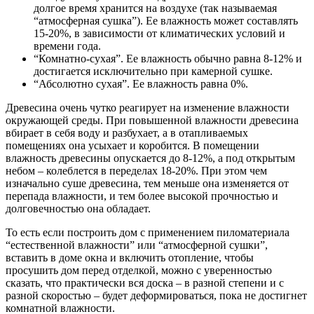
долгое время хранится на воздухе (так называемая
“атмосферная сушка”). Ее влажность может составлять
15-20%, в зависимости от климатических условий и
времени года.
“Комнатно-сухая”. Ее влажность обычно равна 8-12% и
достигается исключительно при камерной сушке.
“Абсолютно сухая”. Ее влажность равна 0%.
Древесина очень чутко реагирует на изменение влажности
окружающей среды. При повышенной влажности древесина
вбирает в себя воду и разбухает, а в отапливаемых
помещениях она усыхает и коробится. В помещении
влажность древесины опускается до 8-12%, а под открытым
небом – колеблется в переделах 18-20%. При этом чем
изначально суше древесина, тем меньше она изменяется от
перепада влажности, и тем более высокой прочностью и
долговечностью она обладает.
То есть если построить дом с применением пиломатериала
“естественной влажности” или “атмосферной сушки”,
вставить в доме окна и включить отопление, чтобы
просушить дом перед отделкой, можно с уверенностью
сказать, что практически вся доска – в разной степени и с
разной скоростью – будет деформироваться, пока не достигнет
комнатной влажности.